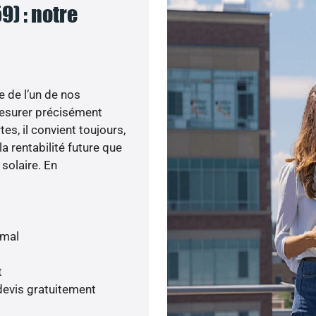
9) : notre
e de l’un de nos
esurer précisément
tes, il convient toujours,
a rentabilité future que
 solaire. En
imal
t
devis gratuitement